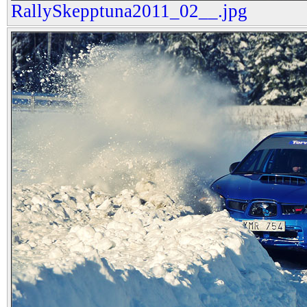
RallySkepptuna2011_02__.jpg