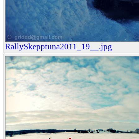
RallySkepptuna2011_19__.jpg