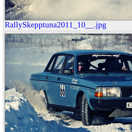
RallySkepptuna2011_10__.jpg