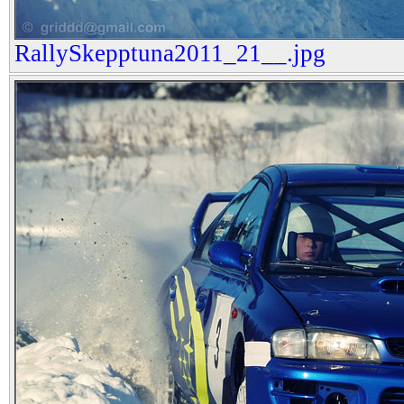
RallySkepptuna2011_21__.jpg