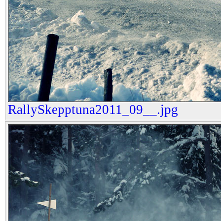
RallySkepptuna2011_09__.jpg