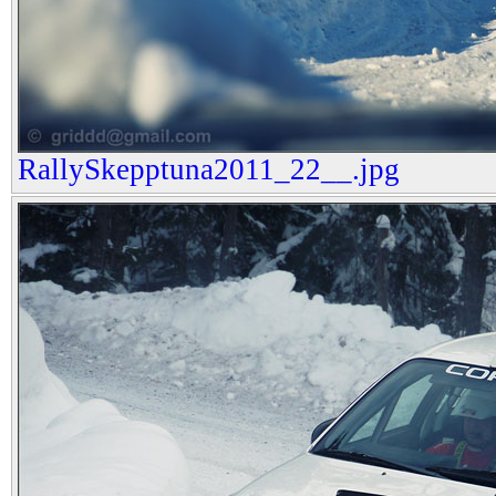
RallySkepptuna2011_22__.jpg