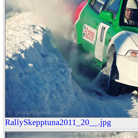
RallySkepptuna2011_20__.jpg