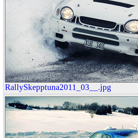
RallySkepptuna2011_03__.jpg