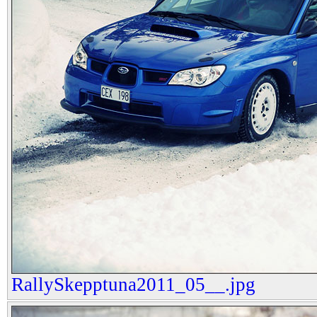
RallySkepptuna2011_05__.jpg