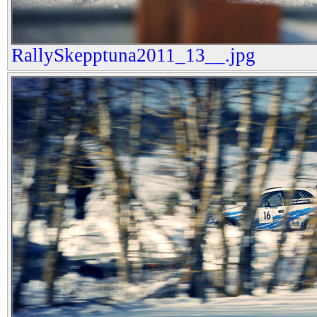
RallySkepptuna2011_13__.jpg