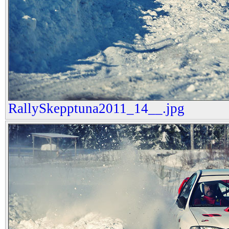
RallySkepptuna2011_14__.jpg