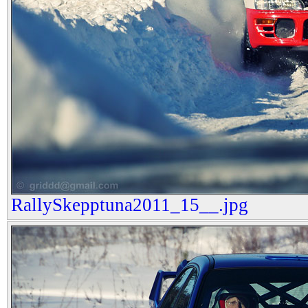
RallySkepptuna2011_15__.jpg