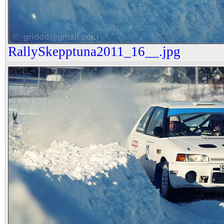
RallySkepptuna2011_16__.jpg