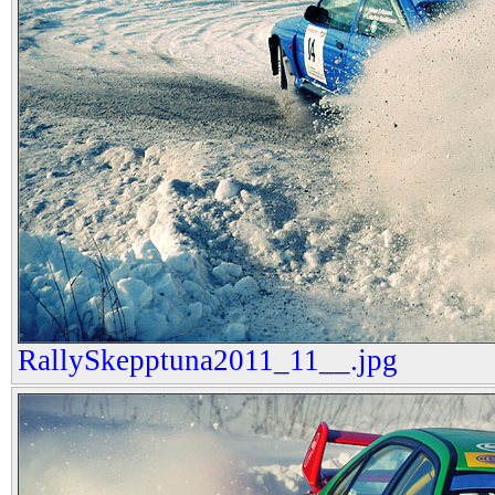
RallySkepptuna2011_11__.jpg