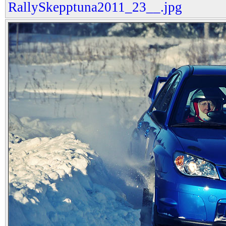
RallySkepptuna2011_23__.jpg