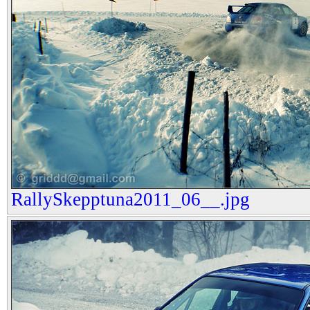
RallySkepptuna2011_06__.jpg