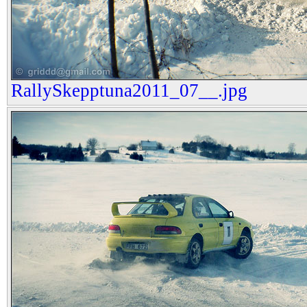
RallySkepptuna2011_07__.jpg