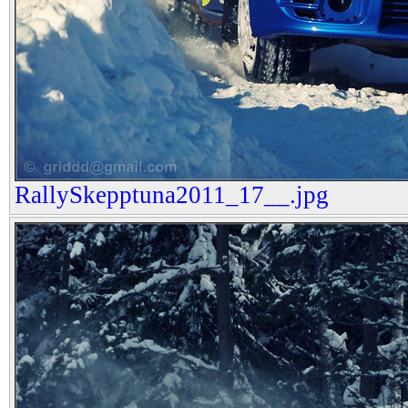
RallySkepptuna2011_17__.jpg