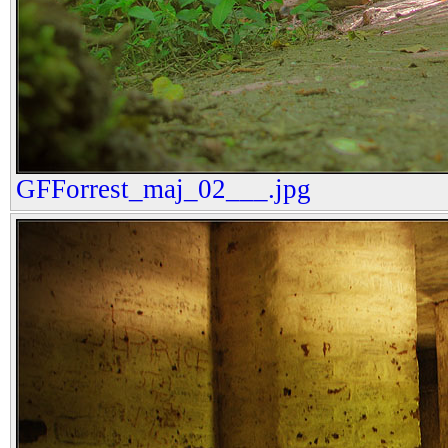
GFForrest_maj_02___.jpg