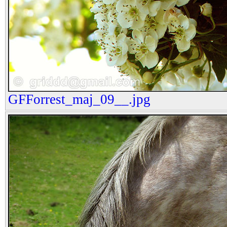
GFForrest_maj_09__.jpg