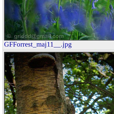
GFForrest_maj11__.jpg