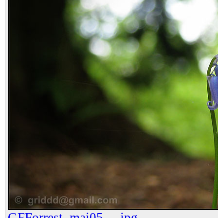
GFForrest_maj05__.jpg