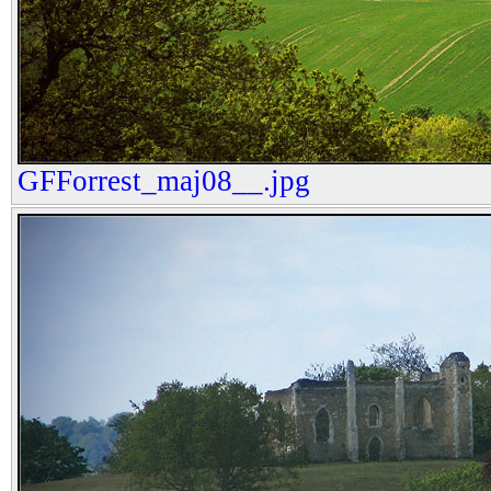
GFForrest_maj08__.jpg