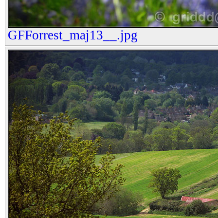
GFForrest_maj13__.jpg