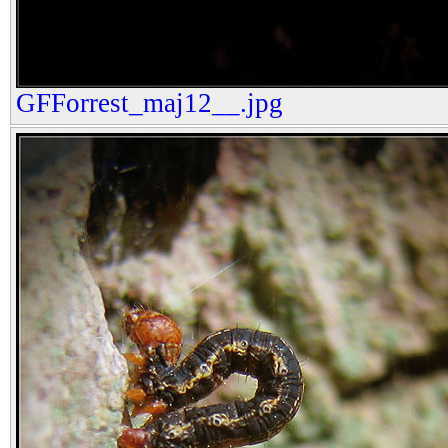
GFForrest_maj12__.jpg