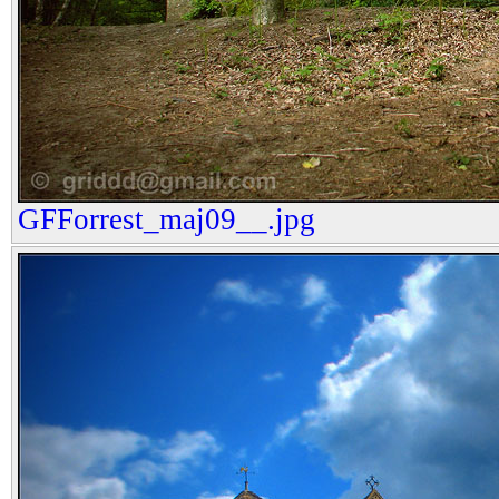
GFForrest_maj09__.jpg