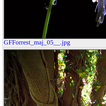
GFForrest_maj_05__.jpg