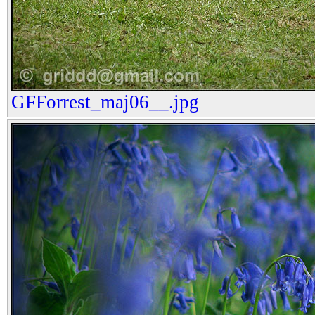
GFForrest_maj06__.jpg