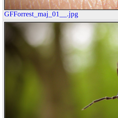
GFForrest_maj_01__.jpg