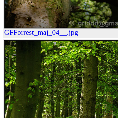
GFForrest_maj_04__.jpg