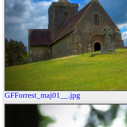
GFForrest_maj01__.jpg