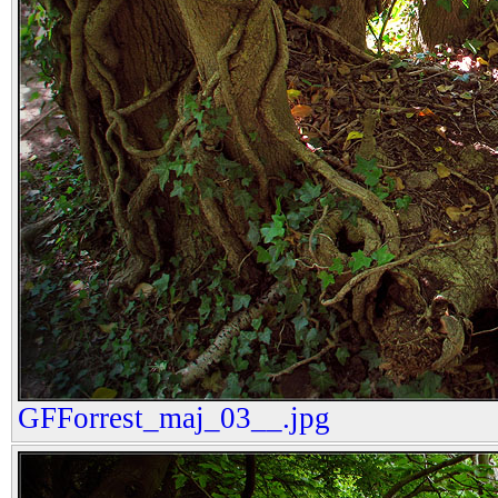
GFForrest_maj_03__.jpg