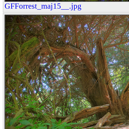
GFForrest_maj15__.jpg