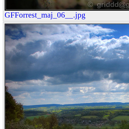
GFForrest_maj_06__.jpg