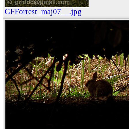
GFForrest_maj07__.jpg