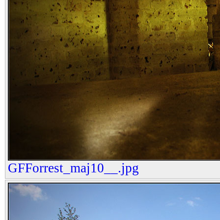
GFForrest_maj10__.jpg