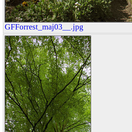
GFForrest_maj03__.jpg