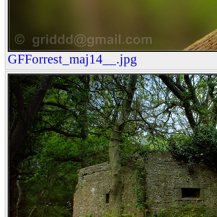
GFForrest_maj14__.jpg